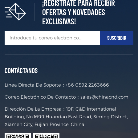
¡REGÍSTRATE PARA RECIBIR
acceso a
la energía
OFERTAS Y NOVEDADES
solar en
EXCLUSIVAS!
los
tejados
de Puerto
Rico.
CONTÁCTANOS
Línea Directa De Soporte：
+86 0592 2263666
Correo Electrónico De Contacto：
sales@chinacnd.com
Dirección De La Empresa：19F, C&D International
Building, No.1699 Huandao East Road, Siming District,
Xiamen City, Fujian Province, China