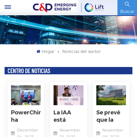
Código De Stock : 600153.SH
Buscar
Hogar
Noticias del sector
CENTRO DE NOTICIAS
PowerChina
La IAA
Se prevé
ha
está
que la
firmado
promoviendo
capacidad
December
November
November
un
la
instalada
04, 2023
10, 2023
06, 2023