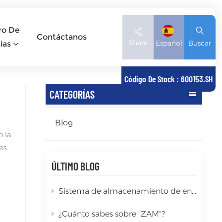
ro De
Contáctanos
Share
Español
Buscar
ias
Código De Stock : 600153.SH
CATEGORÍAS
English
Deutsch
Blog
 la
español
es
日本語
ÚLTIMO BLOG
s
العربية
Sistema de almacenamiento de energía para el mercado australiano
r a
简体中文
o
¿Cuánto sabes sobre "ZAM"?