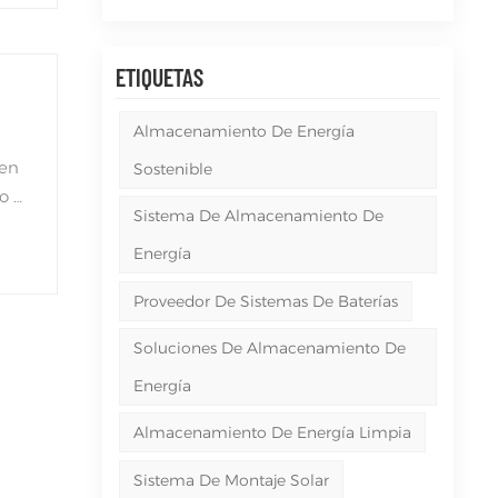
Tiếng Việt
Filipino
ETIQUETAS
o
українська
Almacenamiento De Energía
 en
Sostenible
o a
Sistema De Almacenamiento De
g,
Energía
Proveedor De Sistemas De Baterías
Con
NG
Soluciones De Almacenamiento De
Energía
Almacenamiento De Energía Limpia
Sistema De Montaje Solar