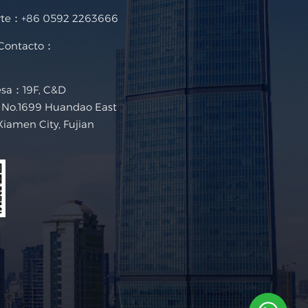
rte：
+86 0592 2263666
 Contacto：
esa：19F, C&D
g, No.1699 Huandao East
Xiamen City, Fujian