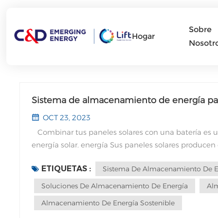
Sobre
Hogar
Nosotr
Sistema de almacenamiento de energía par
OCT 23, 2023
Combinar tus paneles solares con una batería es 
energía solar. energía Sus paneles solares producen
más cara y el sol se ha puesto, puede tener un may
ETIQUETAS :
Sistema De Almacenamiento De E
solares, y es una de las razones por las que las bat
clave de las baterías son: • Las tarifas de alimentac
Soluciones De Almacenamiento De Energía
Al
electricidad aumentan. Ya no estás obligado a vender
Almacenamiento De Energía Sostenible
su valor real (entre 6 y 8 centavos). Puedes usar tu 