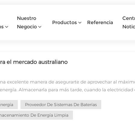
BLOG
Nuestro
Cent
Productos
Referencia
Hogar
Blog
os
Negocio
Notic
a el mercado australiano
una excelente manera de asegurarte de aprovechar al máximo
 energía. Almacenarla para más tarde, cuando la electricidad 
or impacto en su factura que simplemente instalar paneles
nergía
Proveedor De Sistemas De Baterías
erías son ahora más asequibles que nunca. Los cuatro beneficio
ión solar están disminuyendo mientras que los precios de la
macenamiento De Energía Limpia
 la energía a tu proveedor de electricidad a un precio inferio
propia energía solar en lugar de venderla a la red, compensand