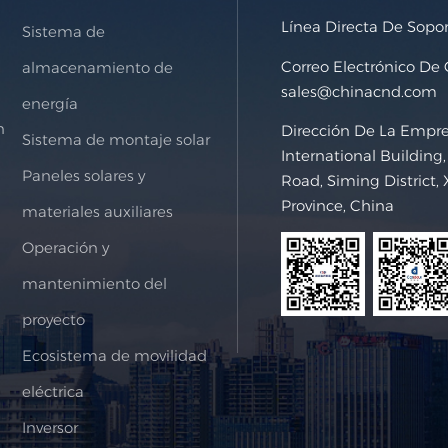
Línea Directa De Sopo
Sistema de
Correo Electrónico De
almacenamiento de
sales@chinacnd.com
energía
n
Dirección De La Empr
Sistema de montaje solar
International Buildin
Paneles solares y
Road, Siming District, 
Province, China
materiales auxiliares
Operación y
mantenimiento del
proyecto
Ecosistema de movilidad
eléctrica
Inversor