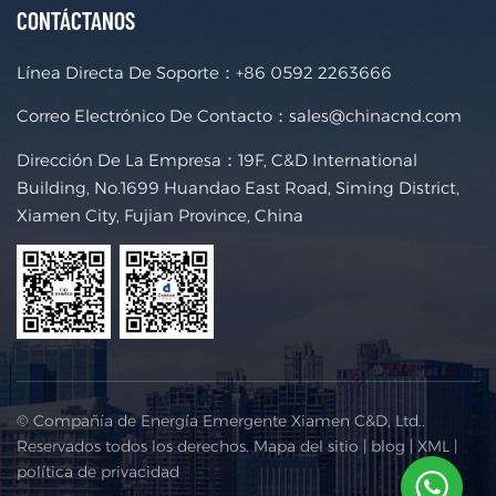
CONTÁCTANOS
Línea Directa De Soporte：
+86 0592 2263666
Correo Electrónico De Contacto：
sales@chinacnd.com
Dirección De La Empresa：19F, C&D International
Building, No.1699 Huandao East Road, Siming District,
Xiamen City, Fujian Province, China
© Compañía de Energía Emergente Xiamen C&D, Ltd..
Reservados todos los derechos.
Mapa del sitio
|
blog
|
XML
|
política de privacidad