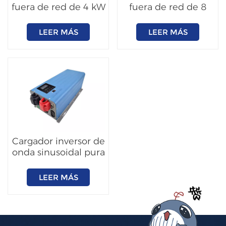
fuera de red de 4 kW
fuera de red de 8
y 6 kW con
kW y 11 kW
clasificación IP66
LEER MÁS
LEER MÁS
Cargador inversor de
onda sinusoidal pura
de 2000W~6000W
LEER MÁS