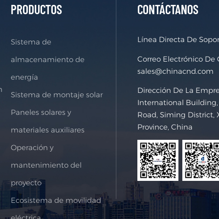
PRODUCTOS
CONTÁCTANOS
Línea Directa De Sopo
Sistema de
Correo Electrónico De
almacenamiento de
sales@chinacnd.com
energía
n
Dirección De La Empr
Sistema de montaje solar
International Buildin
Paneles solares y
Road, Siming District, 
Province, China
materiales auxiliares
Operación y
mantenimiento del
proyecto
Ecosistema de movilidad
eléctrica