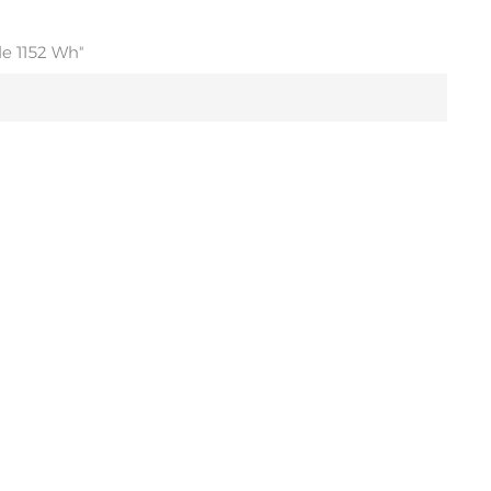
Tiếng Việt
e 1152 Wh"
Filipino
українська