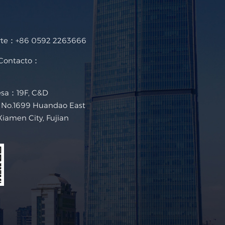
rte：
+86 0592 2263666
 Contacto：
esa：19F, C&D
g, No.1699 Huandao East
Xiamen City, Fujian