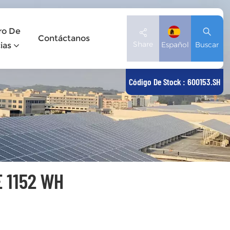
ro De
Contáctanos
Share
Español
Buscar
ias
Código De Stock : 600153.SH
English
Deutsch
español
日本語
 1152 WH
العربية
简体中文