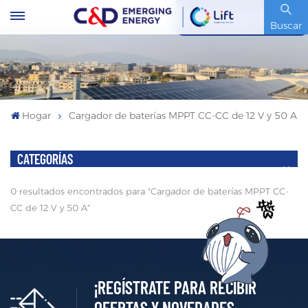
Código De Stock : 600153.SH
Buscar
Hogar
Cargador de baterías MPPT CC-CC de 12 V y 50 A
CATEGORÍAS
0 resultados encontrados para "Cargador de baterías MPPT CC-
CC de 12 V y 50 A"
¡REGÍSTRATE PARA RECIBIR
OFERTAS Y NOVEDADES