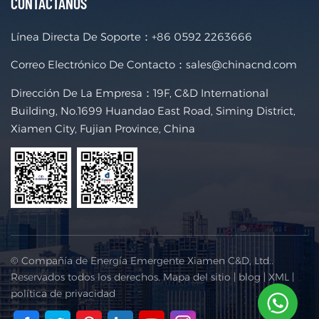
CONTÁCTANOS
Línea Directa De Soporte：
+86 0592 2263666
Correo Electrónico De Contacto：
sales@chinacnd.com
Dirección De La Empresa：19F, C&D International
Building, No.1699 Huandao East Road, Siming District,
Xiamen City, Fujian Province, China
© Compañía de Energía Emergente Xiamen C&D, Ltd..
Reservados todos los derechos.
Mapa del sitio
|
blog
|
XML
|
política de privacidad