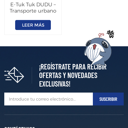
E-Tuk Tuk DUDU –
Transporte urbano
eficiente y cero
emisiones
LEER MÁS
¡REGÍSTRATE PARA RECIBIR
OFERTAS Y NOVEDADES
EXCLUSIVAS!