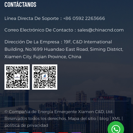
CONTÁCTANOS
Línea Directa De Soporte：
+86 0592 2263666
Correo Electrónico De Contacto：
sales@chinacnd.com
Dirección De La Empresa：19F, C&D International
Building, No.1699 Huandao East Road, Siming District,
Xiamen City, Fujian Province, China
© Compañía de Energía Emergente Xiamen C&D, Ltd..
Reservados todos los derechos.
Mapa del sitio
|
blog
|
XML
|
política de privacidad