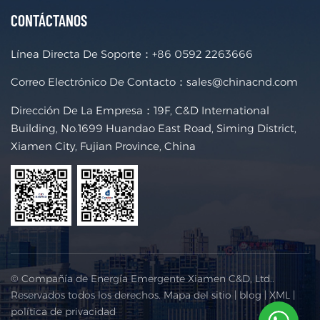
CONTÁCTANOS
Línea Directa De Soporte：
+86 0592 2263666
Correo Electrónico De Contacto：
sales@chinacnd.com
Dirección De La Empresa：19F, C&D International
Building, No.1699 Huandao East Road, Siming District,
Xiamen City, Fujian Province, China
© Compañía de Energía Emergente Xiamen C&D, Ltd..
Reservados todos los derechos.
Mapa del sitio
|
blog
|
XML
|
política de privacidad