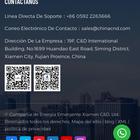
CONTÁCTANOS
Línea Directa De Soporte：
+86 0592 2263666
Correo Electrónico De Contacto：
sales@chinacnd.com
Dirección De La Empresa：19F, C&D International
Building, No.1699 Huandao East Road, Siming District,
Xiamen City, Fujian Province, China
© Compañía de Energía Emergente Xiamen C&D, Ltd..
Reservados todos los derechos.
Mapa del sitio
|
blog
|
XML
|
política de privacidad