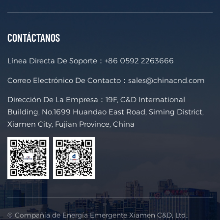
iento: ≤60 m/s Carga de nieve: ≤2500 mm Módulo ap
licable: Con o sin marco Orientación del módulo: Hor
izontal o vertical Origen del producto: Porcelana
CONTÁCTANOS
Línea Directa De Soporte：
+86 0592 2263666
Correo Electrónico De Contacto：
sales@chinacnd.com
Dirección De La Empresa：19F, C&D International
Building, No.1699 Huandao East Road, Siming District,
Xiamen City, Fujian Province, China
© Compañía de Energía Emergente Xiamen C&D, Ltd..