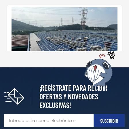
¡REGÍSTRATE PARA RECIBIR
Sistema De Montaje De Techo Solar Con Junta Alzada
OFERTAS Y NOVEDADES
EXCLUSIVAS!
Soporte y sistema de montaje solar para techos de jun
ta alzada Es una solución de montaje sin perforacione
s, fácil de usar, para techos metálicos con diseño de ju
MÁS +
nta alzada. Sitio del proyecto: Chapa metálica Base:
Cierre de clip Ángulo de inclinación: 0-60° Carga de v