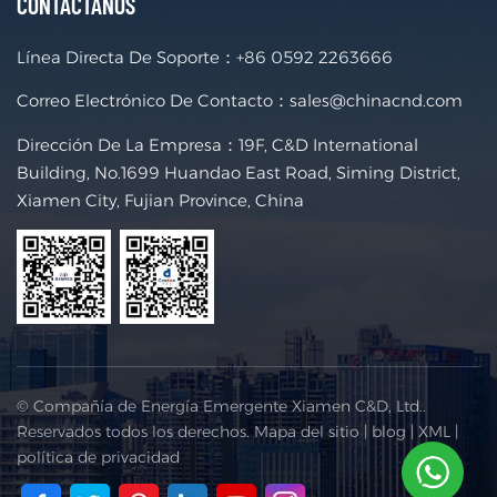
CONTÁCTANOS
Línea Directa De Soporte：
+86 0592 2263666
Correo Electrónico De Contacto：
sales@chinacnd.com
Dirección De La Empresa：19F, C&D International
Building, No.1699 Huandao East Road, Siming District,
Xiamen City, Fujian Province, China
© Compañía de Energía Emergente Xiamen C&D, Ltd..
Reservados todos los derechos.
Mapa del sitio
|
blog
|
XML
|
política de privacidad