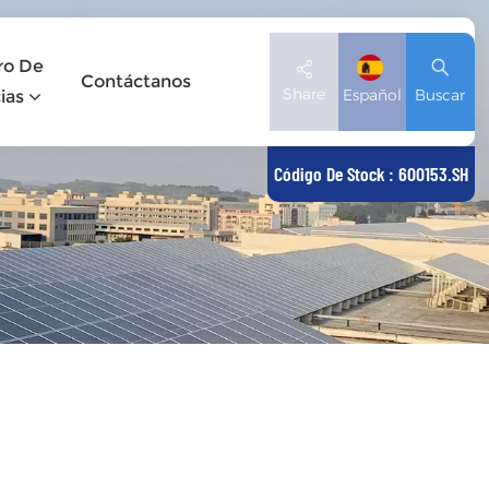
ro De
Contáctanos
Share
Español
Buscar
ias
Código De Stock : 600153.SH
English
Deutsch
español
日本語
العربية
简体中文