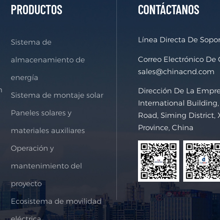
PRODUCTOS
CONTÁCTANOS
Línea Directa De Sopo
Sistema de
Correo Electrónico De
almacenamiento de
sales@chinacnd.com
energía
n
Dirección De La Empr
Sistema de montaje solar
International Buildin
Paneles solares y
Road, Siming District, 
Province, China
materiales auxiliares
Operación y
mantenimiento del
proyecto
Ecosistema de movilidad
eléctrica