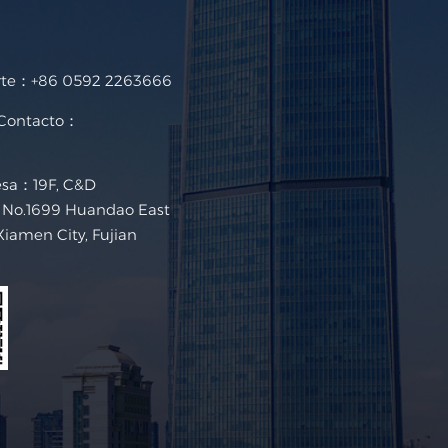
rte：
+86 0592 2263666
 Contacto：
esa：19F, C&D
g, No.1699 Huandao East
Xiamen City, Fujian