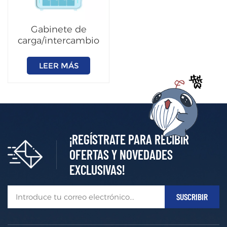
Gabinete de
carga/intercambio
inteligente de alta
eficiencia
LEER MÁS
(personalizable)
¡REGÍSTRATE PARA RECIBIR
OFERTAS Y NOVEDADES
EXCLUSIVAS!