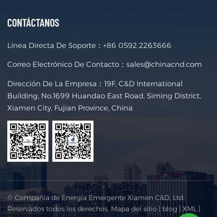
CONTÁCTANOS
Línea Directa De Soporte：
+86 0592 2263666
Correo Electrónico De Contacto：
sales@chinacnd.com
Dirección De La Empresa：19F, C&D International
Building, No.1699 Huandao East Road, Siming District,
Xiamen City, Fujian Province, China
© Compañía de Energía Emergente Xiamen C&D, Ltd..
Reservados todos los derechos.
Mapa del sitio
|
blog
|
XML
|