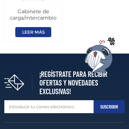
Gabinete de
carga/intercambio
inteligente de alta
eficiencia
LEER MÁS
(personalizable)
¡REGÍSTRATE PARA RECIBIR
OFERTAS Y NOVEDADES
EXCLUSIVAS!