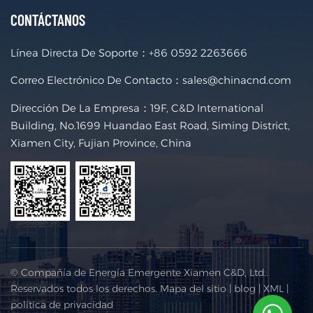
CONTÁCTANOS
Línea Directa De Soporte：
+86 0592 2263666
Correo Electrónico De Contacto：
sales@chinacnd.com
Dirección De La Empresa：19F, C&D International
Building, No.1699 Huandao East Road, Siming District,
Xiamen City, Fujian Province, China
© Compañía de Energía Emergente Xiamen C&D, Ltd..
Reservados todos los derechos.
Mapa del sitio
|
blog
|
XML
|
política de privacidad