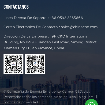
CONTÁCTANOS
Línea Directa De Soporte：
+86 0592 2263666
Correo Electrónico De Contacto：
sales@chinacnd.com
Dirección De La Empresa：19F, C&D International
Building, No.1699 Huandao East Road, Siming District,
Xiamen City, Fujian Province, China
© Compañía de Energía Emergente Xiamen C&D, Ltd..
Reservados todos los derechos.
Mapa del sitio
|
blog
|
XML
|
política de privacidad