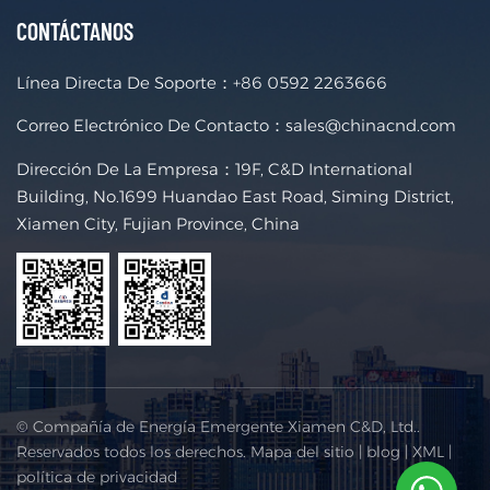
CONTÁCTANOS
Línea Directa De Soporte：
+86 0592 2263666
Correo Electrónico De Contacto：
sales@chinacnd.com
Dirección De La Empresa：19F, C&D International
Building, No.1699 Huandao East Road, Siming District,
Xiamen City, Fujian Province, China
© Compañía de Energía Emergente Xiamen C&D, Ltd..
Reservados todos los derechos.
Mapa del sitio
|
blog
|
XML
|
política de privacidad