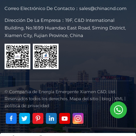
Correo Electrónico De Contacto：
sales@chinacnd.com
Dirección De La Empresa：19F, C&D International
Building, No.1699 Huandao East Road, Siming District,
Xiamen City, Fujian Province, China
© Compañía de Energía Emergente Xiamen C&D, Ltd..
Reservados todos los derechos.
Mapa del sitio
|
blog
|
XML
|
política de privacidad