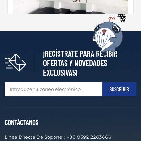
¡REGÍSTRATE PARA RECIBIR
Sistema De Almacenamiento De Energía Residencial De Bajo Voltaje
OFERTAS Y NOVEDADES
EXCLUSIVAS!
Energía emergente de C&D Ofrece diversas opciones
para el almacenamiento de energía en baterías de liti
o para uso residencial.Haz tu hogar más ecológico co
MÁS +
n C&D Batteries.Simplemente conecte su sistema fot
ovoltaico existente o instale uno nuevo con un invers
or híbrido para lograr la independencia energética in
mediata.
CONTÁCTANOS
Línea Directa De Soporte：
+86 0592 2263666