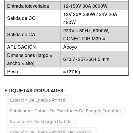
Entrada fotovoltaica
12-150V 30A 3000W
12V 30A 360W / 24V 20A
Salida de CC
480W
230V～50Hz, 6000W,
Salida de CA
CONECTOR M29-4
APLICACIÓN
Apoyo
Dimensiones (largo ×
670,7×257×664,5 mm
ancho × alto)
Peso
≈127 kg
ETIQUETAS POPULARES :
Estación De Energía Portátil
Fabricantes Chinos De Estaciones De Energía Portátiles
Soluciones De Energía Portátil
Estación De Energía Portátil De 6000 W